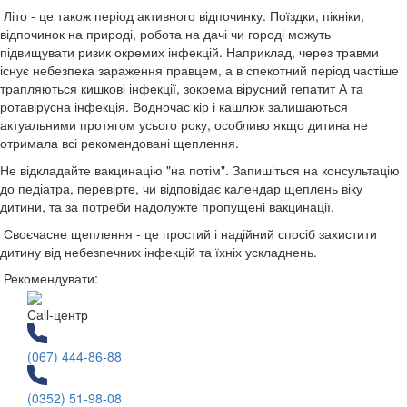
Літо - це також період активного відпочинку. Поїздки, пікніки,
відпочинок на природі, робота на дачі чи городі можуть
підвищувати ризик окремих інфекцій. Наприклад, через травми
існує небезпека зараження правцем, а в спекотний період частіше
трапляються кишкові інфекції, зокрема вірусний гепатит А та
ротавірусна інфекція. Водночас кір і кашлюк залишаються
актуальними протягом усього року, особливо якщо дитина не
отримала всі рекомендовані щеплення.
Не відкладайте вакцинацію "на потім". Запишіться на консультацію
до педіатра, перевірте, чи відповідає календар щеплень віку
дитини, та за потреби надолужте пропущені вакцинації.
Своєчасне щеплення - це простий і надійний спосіб захистити
дитину від небезпечних інфекцій та їхніх ускладнень.
Рекомендувати:
Call-центр
(067) 444-86-88
(0352) 51-98-08