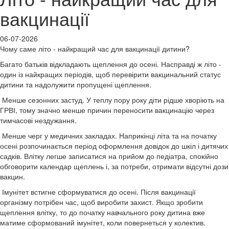
вакцинації
06-07-2026
Чому саме літо - найкращий час для вакцинації дитини?
Багато батьків відкладають щеплення до осені. Насправді ж літо -
один із найкращих періодів, щоб перевірити вакцинальний статус
дитини та надолужити пропущені щеплення.
Менше сезонних застуд. У теплу пору року діти рідше хворіють на
ГРВІ, тому значно менше причин переносити вакцинацію через
тимчасові нездужання.
Менше черг у медичних закладах. Наприкінці літа та на початку
осені розпочинається період оформлення довідок до шкіл і дитячих
садків. Влітку легше записатися на прийом до педіатра, спокійно
обговорити календар щеплень і, за потреби, отримати відсутні дози
вакцин.
Імунітет встигне сформуватися до осені. Після вакцинації
організму потрібен час, щоб виробити захист. Якщо зробити
щеплення влітку, то до початку навчального року дитина вже
матиме сформований імунітет, коли повернеться у колектив.