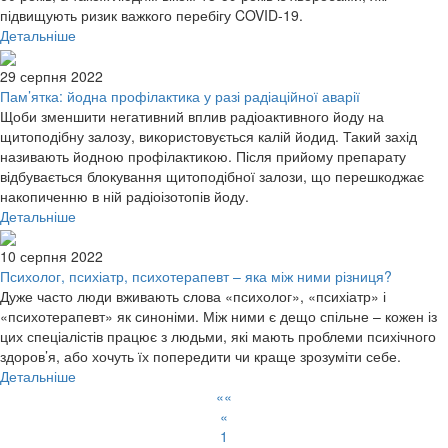
підвищують ризик важкого перебігу COVID-19.
Детальніше
29 серпня 2022
Пам’ятка: йодна профілактика у разі радіаційної аварії
Щоби зменшити негативний вплив радіоактивного йоду на
щитоподібну залозу, використовується калій йодид. Такий захід
називають йодною профілактикою. Після прийому препарату
відбувається блокування щитоподібної залози, що перешкоджає
накопиченню в ній радіоізотопів йоду.
Детальніше
10 серпня 2022
Психолог, психіатр, психотерапевт – яка між ними різниця?
Дуже часто люди вживають слова «психолог», «психіатр» і
«психотерапевт» як синоніми. Між ними є дещо спільне – кожен із
цих спеціалістів працює з людьми, які мають проблеми психічного
здоров’я, або хочуть їх попередити чи краще зрозуміти себе.
Детальніше
««
«
1