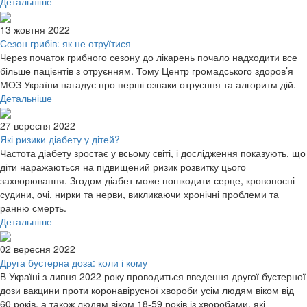
Детальніше
13 жовтня 2022
Сезон грибів: як не отруїтися
Через початок грибного сезону до лікарень почало надходити все
більше пацієнтів з отруєнням. Тому Центр громадського здоров’я
МОЗ України нагадує про перші ознаки отруєння та алгоритм дій.
Детальніше
27 вересня 2022
Які ризики діабету у дітей?
Частота діабету зростає у всьому світі, і дослідження показують, що
діти наражаються на підвищений ризик розвитку цього
захворювання. Згодом діабет може пошкодити серце, кровоносні
судини, очі, нирки та нерви, викликаючи хронічні проблеми та
ранню смерть.
Детальніше
02 вересня 2022
Друга бустерна доза: коли і кому
В Україні з липня 2022 року проводиться введення другої бустерної
дози вакцини проти коронавірусної хвороби усім людям віком від
60 років, а також людям віком 18-59 років із хворобами, які