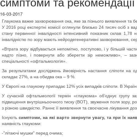
симптоми та рекомендації
16-03-2017
Глаукома важке захворювання ока, яке за пізнього виявлення та бе
У 2016 році експертні комісії оглянули близько 24 тисяч осіб з в
стану первинної інвалідності інтенсивний показник склав 1,78
інвалідністю по зору мають нейродегенеративні захворювання, се
«Втрата зору відбувається непомітно, поступово, і у більшій час
надто пізно, і повернути або зберегти зір неможливо», – заз
спеціальності «офтальмологія».
За результатами досліджень ймовірність настання сліпоти на о
складає 27%, а на обидва ока – 9 %.
У Європі на глаукому припадає 12% усіх випадків сліпоти. В Украї
У сучасній офтальмології термін «глаукома» об’єднує групу з
підвищення внутрішньоочного тиску (ВОТ), звуження поля зору, р
з різною швидкістю. Раннє її виявлення та своєчасне лікування доз
Існують
симптоми, на які варто звернути увагу, та при їх ная
наявність глаукоми:
-"літаючі мушки" перед очима;