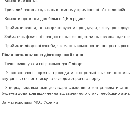
- Вживати алкоголь.
- Тривалий час знаходитись в темному приміщенні. Усі телевізійні
- Вживати протягом дня більше 1,5 л рідини.
- Приймати ванни, та використовувати процедури, які супроводж
- Займатись фізичної працею в положенні, коли голова знаходитьс
- Приймати лікарські засоби, які мають компоненти, що розширюют
Після встановлення діагнозу необхідно:
- Точно виконувати всі рекомендації лікаря.
- У встановлені терміни проходити контрольні огляди офтальм
внутрішньо очного тиску та оглядом зорового нерву.
- У період між візитами до лікаря самостійно контролювати стан
будь-які додаткові відхилення від звичайного стану, необхідно як
За матеріалами МОЗ України