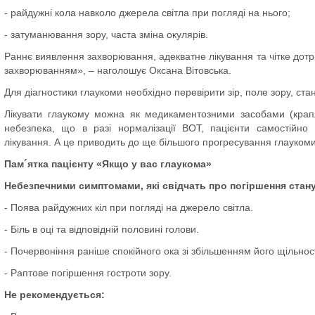
- райдужні кола навколо джерела світла при погляді на нього;
- затуманювання зору, часта зміна окулярів.
Раннє виявлення захворювання, адекватне лікування та чітке дотр
захворюванням», – наголошує Оксана Вітовська.
Для діагностики глаукоми необхідно перевірити зір, поле зору, ста
Лікувати глаукому можна як медикаментозними засобами (краплі
небезпека, що в разі нормалізації ВОТ, пацієнти самостійно
лікування. А це приводить до ще більшого прогресування глауком
Пам´ятка пацієнту «Якщо у вас глаукома»
Небезпечними симптомами, які свідчать про погіршення стану
- Поява райдужних кіл при погляді на джерело світла.
- Біль в оці та відповідній половині голови.
- Почервоніння раніше спокійного ока зі збільшенням його щільност
- Раптове погіршення гостроти зору.
Не рекомендується: