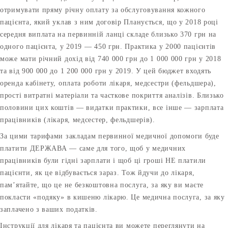
отримувати пряму річну оплату за обслуговування кожного
пацієнта, який уклав з ним договір Планується, що у 2018 році
середня виплата на первинній ланці складе близько 370 грн на
одного пацієнта, у 2019 — 450 грн. Практика у 2000 пацієнтів
може мати річний дохід від 740 000 грн до 1 000 000 грн у 2018
та від 900 000 до 1 200 000 грн у 2019. У цей бюджет входять
оренда кабінету, оплата роботи лікаря, медсестри (фельдшера),
прості витратні матеріали та часткове покриття аналізів. Близько
половини цих коштів — видатки практики, все інше — зарплата
працівників (лікаря, медсестер, фельдшерів).
За цими тарифами закладам первинної медичної допомоги буде
платити ДЕРЖАВА — саме для того, щоб у медичних
працівників були гідні зарплати і щоб ці гроші НЕ платили
пацієнти, як це відбувається зараз. Тож йдучи до лікаря,
пам’ятайте, що це не безкоштовна послуга, за яку ви маєте
покласти «подяку» в кишеню лікарю. Це медична послуга, за яку
заплачено з ваших податків.
Інструкції для лікаря та пацієнта ви можете переглянути на