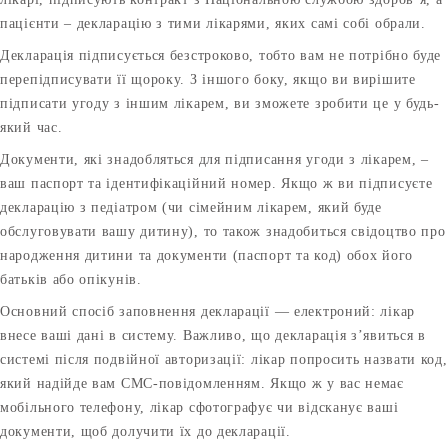
пацієнти – декларацію з тими лікарями, яких самі собі обрали.
Декларація підписується безстроково, тобто вам не потрібно буде
перепідписувати її щороку. З іншого боку, якщо ви вирішите
підписати угоду з іншим лікарем, ви зможете зробити це у будь-
який час.
Документи, які знадобляться для підписання угоди з лікарем, –
ваш паспорт та ідентифікаційний номер. Якщо ж ви підписуєте
декларацію з педіатром (чи сімейним лікарем, який буде
обслуговувати вашу дитину), то також знадобиться свідоцтво про
народження дитини та документи (паспорт та код) обох його
батьків або опікунів.
Основний спосіб заповнення декларації — електроний: лікар
внесе ваші дані в систему. Важливо, що декларація з’явиться в
системі після подвійної авторизації: лікар попросить назвати код,
який надійде вам СМС-повідомленням. Якщо ж у вас немає
мобільного телефону, лікар сфотографує чи відсканує ваші
документи, щоб долучити їх до декларації.