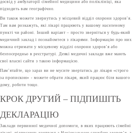
досвід у амбулаторії сімейної медицини або поліклініці, яка
підходить вам географічно.
Ви також можете звернутись у місцевий відділ охорони здоров’я.
Там вам розкажуть, які лікарі працюють у вашому населеному
пункті чи районі. Інший варіант – просто зверніться у будь-який
медичний заклад і познайомтеся з лікарями. Інформацію про них
можна отримати у місцевому відділі охорони здоров’я або
безпосередньо в реєстратурі. Деякі медичні заклади вже мають
свої власні сайти з такою інформацією.
Пам’ятайте, що зараз ви не мусите звертатись до лікаря «строго
за пропискою» - можете обрати лікаря, який працює біля вашого
дому, роботи тощо.
КРОК ДРУГИЙ – ПІДПИШІТЬ
ДЕКЛАРАЦІЮ
Заклади первинної медичної допомоги, в яких працюють сімейні
лікарі, підписують контракт з Національною службою здоров’я, а