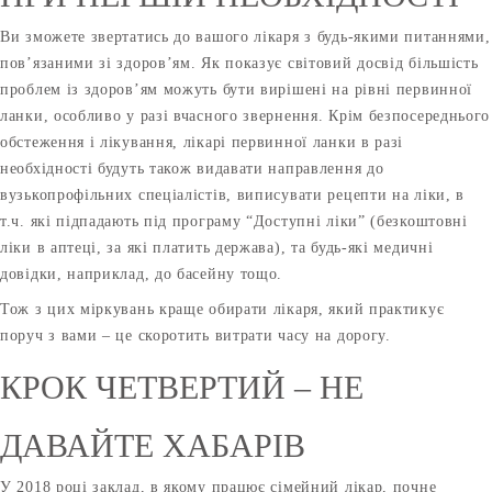
Ви зможете звертатись до вашого лікаря з будь-якими питаннями,
пов’язаними зі здоров’ям. Як показує світовий досвід більшість
проблем із здоров’ям можуть бути вирішені на рівні первинної
ланки, особливо у разі вчасного звернення. Крім безпосереднього
обстеження і лікування, лікарі первинної ланки в разі
необхідності будуть також видавати направлення до
вузькопрофільних спеціалістів, виписувати рецепти на ліки, в
т.ч. які підпадають під програму “Доступні ліки” (безкоштовні
ліки в аптеці, за які платить держава), та будь-які медичні
довідки, наприклад, до басейну тощо.
Тож з цих міркувань краще обирати лікаря, який практикує
поруч з вами – це скоротить витрати часу на дорогу.
КРОК ЧЕТВЕРТИЙ – НЕ
ДАВАЙТЕ ХАБАРІВ
У 2018 році заклад, в якому працює сімейний лікар, почне