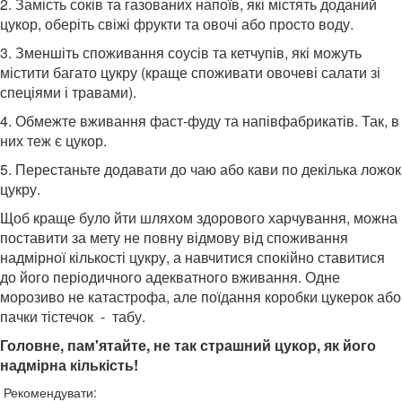
2. Замість соків та газованих напоїв, які містять доданий
цукор, оберіть свіжі фрукти та овочі або просто воду.
3. Зменшіть споживання соусів та кетчупів, які можуть
містити багато цукру (краще споживати овочеві салати зі
спеціями і травами).
4. Обмежте вживання фаст-фуду та напівфабрикатів. Так, в
них теж є цукор.
5. Перестаньте додавати до чаю або кави по декілька ложок
цукру.
Щоб краще було йти шляхом здорового харчування, можна
поставити за мету не повну відмову від споживання
надмірної кількості цукру, а навчитися спокійно ставитися
до його періодичного адекватного вживання. Одне
морозиво не катастрофа, але поїдання коробки цукерок або
пачки тістечок - табу.
Головне, пам'ятайте, не так страшний цукор, як його
надмірна кількість!
Рекомендувати: