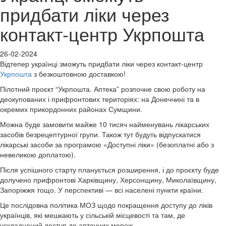
придбати ліки через
контакт-центр Укрпошта
26-02-2024
Відтепер українці зможуть придбати ліки через контакт-центр
Укрпошта
з безкоштовною доставкою!
Пілотний проєкт “Укрпошта. Аптека” розпочне свою роботу на
деокупованих і прифронтових територіях: на Донеччині та в
окремих прикордонних районах Сумщини.
Можна буде замовити майже 10 тисяч найменувань лікарських
засобів безрецептурної групи. Також тут будуть відпускатися
лікарські засоби за програмою «Доступні ліки» (безоплатні або з
невеликою доплатою).
Після успішного старту планується розширення, і до проєкту буде
долучено прифронтові Харківщину, Херсонщину, Миколаївщину,
Запоріжжя тощо. У перспективі — всі населені пункти країни.
Це послідовна політика МОЗ щодо покращення доступу до ліків
українців, які мешкають у сільській місцевості та там, де
ускладнений доступ до аптечних мереж.