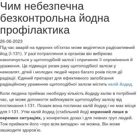
Чим небезпечна
безконтрольна йодна
профілактика
26-06-2023
Під час аварій на ядерних об’єктах може виділятися радіоактивний
йод (I-131). У разі потрапляння в організм він вибірково
накопичується у щитоподібній залозі і спричиняє її опромінення й
ураження. Це підвищує ризик раку щитоподібної залози у
немовлят, дітей і молодих людей через багато років після дії
радіації. Єдиний препарат для ефективного запобігання
радіаційному ураженню щитоподібної залози містить
калій йодид
.
Коли людина приймає необхідну кількість йодиду калію в потрібний
час, це може допомогти заблокувати щитоподібну залозу від
поглинання І-131. Позаяк вона поглинає калій йодид і не має місця
для І-131. Утім калій йодид (стабільний йод)
корисний лише в
окремих ситуаціях,
у конкретних дозах і для певних груп людей.
Тож приймати його «про всяк випадок» не можна. Він може
зашкодити здоров’ю.