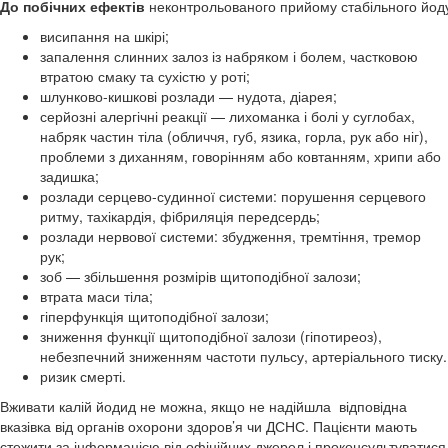
До
побічних
ефектів
неконтрольованого прийому стабільного йо
висипання на шкірі;
запалення слинних залоз із набряком і болем, частковою
втратою смаку та сухістю у роті;
шлунково-кишкові розлади — нудота, діарея;
серйозні алергічні реакції — лихоманка і болі у суглобах,
набряк частин тіла (обличчя, губ, язика, горла, рук або ніг),
проблеми з диханням, говорінням або ковтанням, хрипи або
задишка;
розлади серцево-судинної системи: порушення серцевого
ритму, тахікардія, фібриляція передсердь;
розлади нервової системи: збудження, тремтіння, тремор
рук;
зоб — збільшення розмірів щитоподібної залози;
втрата маси тіла;
гіперфункція щитоподібної залози;
зниження функції щитоподібної залози (гіпотиреоз),
небезпечний зниженням частоти пульсу, артеріального тиску.
ризик смерті.
Вживати калій йодид не можна, якщо не надійшла відповідна
вказівка від органів охорони здоров’я чи ДСНС. Пацієнти мають
стежити за інформацією від офіційних джерел і проконсультуватися