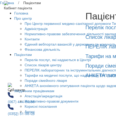
Головна
/ Пацієнтам
Кабінет пацієнта
Пацієн
Головна
Про центр
Про Центр первинної медико-санітарної допомоги Тер
Перелік посл
Адміністрація
Нормативно-правове забезпечення діяльності заклад
Список лікар
Контакти
Єдиний вебпортал вакансій у державних та комунал
ПЕРЕЛІК лаб
Фінансова діяльність
Пацієнтам
Тарифи на м
Перелік послуг, які надаються в Центрі
Поради сіме
Список лікарів центру
ПЕРЕЛІК лабораторних та інструментальних діагност
АНКЕТА анон
Тарифи на медичні послуги, що надаються КНП "ЦП
Поради сімейного лікаря
АНКЕТА анонімного опитування пацієнта щодо задов
Call-центр
Медичним працівникам
Атестація/акредитація
Нормативно-правові документи
(067) 444-86-88
Корисні посилання
Анонс
(0352) 51-98-08