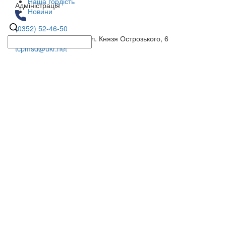
Наша гордість
Адміністрація
Новини
(0352) 52-46-50
46006, м Тернопіль, вул. Князя Острозького, 6
tcpmsd@ukr.net