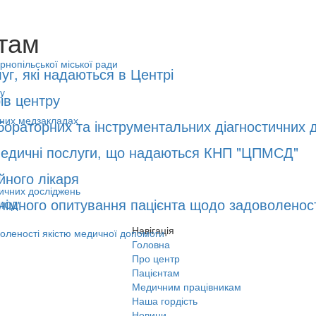
там
нопільської міської ради
уг, які надаються в Центрі
у
ів центру
ьних медзакладах
ораторних та інструментальних діагностичних 
едичні послуги, що надаються КНП "ЦПМСД"
йного лікаря
ичних досліджень
імного опитування пацієнта щодо задоволеност
МСД"
Навігація
оленості якістю медичної допомоги
Головна
Про центр
Пацієнтам
Медичним працівникам
Наша гордість
Новини