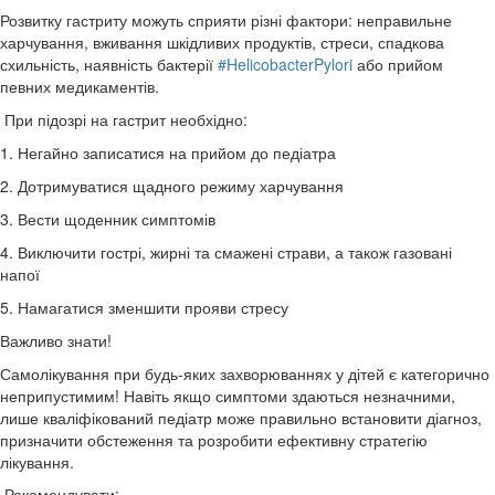
Розвитку гастриту можуть сприяти різні фактори: неправильне
харчування, вживання шкідливих продуктів, стреси, спадкова
схильність, наявність бактерії
#HelicobacterPylori
або прийом
певних медикаментів.
При підозрі на гастрит необхідно:
1. Негайно записатися на прийом до педіатра
2. Дотримуватися щадного режиму харчування
3. Вести щоденник симптомів
4. Виключити гострі, жирні та смажені страви, а також газовані
напої
5. Намагатися зменшити прояви стресу
Важливо знати!
Самолікування при будь-яких захворюваннях у дітей є категорично
неприпустимим! Навіть якщо симптоми здаються незначними,
лише кваліфікований педіатр може правильно встановити діагноз,
призначити обстеження та розробити ефективну стратегію
лікування.
Рекомендувати: