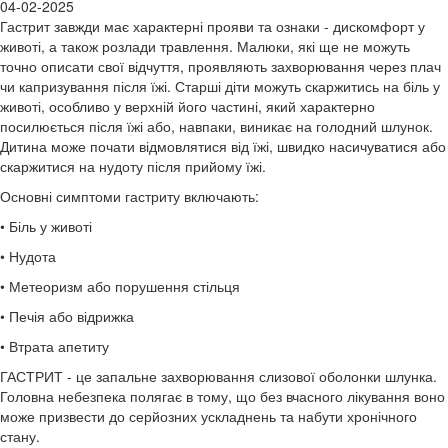
04-02-2025
Гастрит завжди має характерні прояви та ознаки - дискомфорт у
животі, а також розлади травлення. Малюки, які ще не можуть
точно описати свої відчуття, проявляють захворювання через плач
чи капризування після їжі. Старші діти можуть скаржитись на біль у
животі, особливо у верхній його частині, який характерно
посилюється після їжі або, навпаки, виникає на голодний шлунок.
Дитина може почати відмовлятися від їжі, швидко насичуватися або
скаржитися на нудоту після прийому їжі.
Основні симптоми гастриту включають:
• Біль у животі
• Нудота
• Метеоризм або порушення стільця
• Печія або відрижка
• Втрата апетиту
ГАСТРИТ - це запальне захворювання слизової оболонки шлунка.
Головна небезпека полягає в тому, що без вчасного лікування воно
може призвести до серйозних ускладнень та набути хронічного
стану.