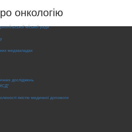
ро онкологію
нопільської міської ради
у
ьних медзакладах
ичних досліджень
МСД"
оленості якістю медичної допомоги