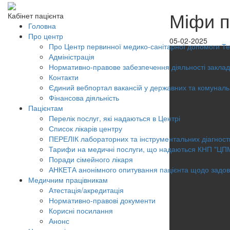
Міфи п
Кабінет пацієнта
Головна
Про центр
05-02-2025
Про Центр первинної медико-санітарної допомоги Тер
Адміністрація
Нормативно-правове забезпечення діяльності заклад
Контакти
Єдиний вебпортал вакансій у державних та комунал
Фінансова діяльність
Пацієнтам
Перелік послуг, які надаються в Центрі
Список лікарів центру
ПЕРЕЛІК лабораторних та інструментальних діагност
Тарифи на медичні послуги, що надаються КНП "ЦП
Поради сімейного лікаря
АНКЕТА анонімного опитування пацієнта щодо задов
Медичним працівникам
Атестація/акредитація
Нормативно-правові документи
Корисні посилання
Анонс