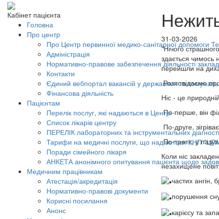
Нежит
Кабінет пацієнта
Головна
Про центр
31-03-2026
Про Центр первинної медико-санітарної допомоги Тер
"Нічого страшного
Адміністрація
здається чимось н
Нормативно-правове забезпечення діяльності заклад
перейшли на дихан
Контакти
Розповідаємо про
Єдиний вебпортал вакансій у державних та комунал
Фінансова діяльність
Ніс - це природні
Пацієнтам
По-перше, він філ
Перелік послуг, які надаються в Центрі
Список лікарів центру
По-друге, зігріва
ПЕРЕЛІК лабораторних та інструментальних діагност
По-третє, у пазу
Тарифи на медичні послуги, що надаються КНП "ЦП
Поради сімейного лікаря
Коли ніс закладен
АНКЕТА анонімного опитування пацієнта щодо задов
незахищене повіт
Медичним працівникам
частих ангін, 
Атестація/акредитація
Нормативно-правові документи
порушення сну,
Корисні посилання
Анонс
карієсу та за