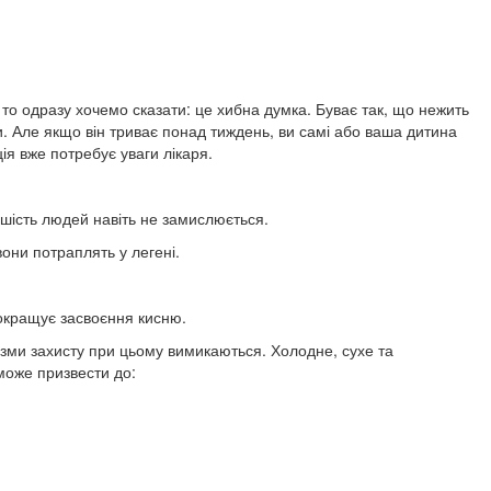
 то одразу хочемо сказати: це хибна думка. Буває так, що нежить
и. Але якщо він триває понад тиждень, ви самі або ваша дитина
ія вже потребує уваги лікаря.
льшість людей навіть не замислюється.
вони потраплять у легені.
покращує засвоєння кисню.
нізми захисту при цьому вимикаються. Холодне, сухе та
може призвести до: