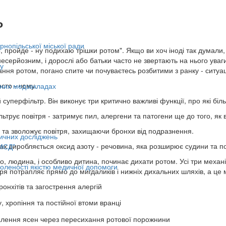
ь
нопільської міської ради
, пройде - ну подихаю трішки ротом". Якщо ви хоч іноді так думали,
есерйозним, і дорослі або батьки часто не звертають на нього уваг
у
ня ротом, погано спите чи почуваєтесь розбитими з ранку - ситуац
сто - чому.
ьних медзакладах
й суперфільтр. Він виконує три критично важливі функції, про які бі
ьтрує повітря - затримує пил, алергени та патогени ще до того, як 
є та зволожує повітря, захищаючи бронхи від подразнення.
ичних досліджень
хах виробляється оксид азоту - речовина, яка розширює судини та 
МСД"
о, людина, і особливо дитина, починає дихати ротом. Усі три меха
оленості якістю медичної допомоги
ря потрапляє прямо до мигдаликів і нижніх дихальних шляхів, а це 
бронхітів та загострення алергій
 хропіння та постійної втоми вранці
палення ясен через пересихання ротової порожнини