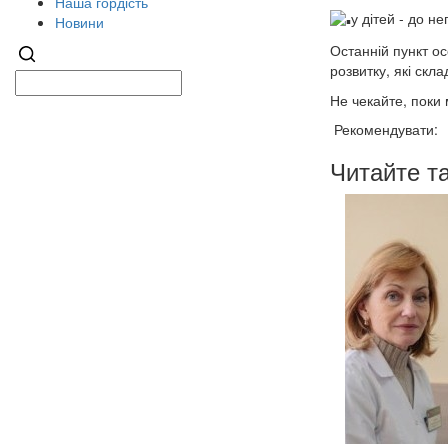
Наша гордість
у дітей - до 
Новини
Останній пункт ос
розвитку, які скл
Не чекайте, поки 
Рекомендувати:
Читайте т