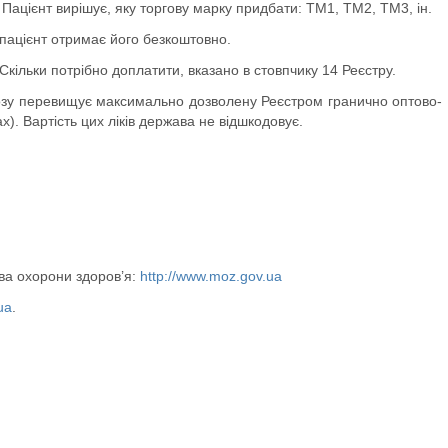
 Пацієнт вирішує, яку торгову марку придбати: ТМ1, ТМ2, ТМ3, ін.
 пацієнт отримає його безкоштовно.
кільки потрібно доплатити, вказано в стовпчику 14 Реєстру.
дозу перевищує максимально дозволену Реєстром гранично оптово-
ах). Вартість цих ліків держава не відшкодовує.
тва охорони здоров’я:
http://www.moz.gov.ua
ua
.