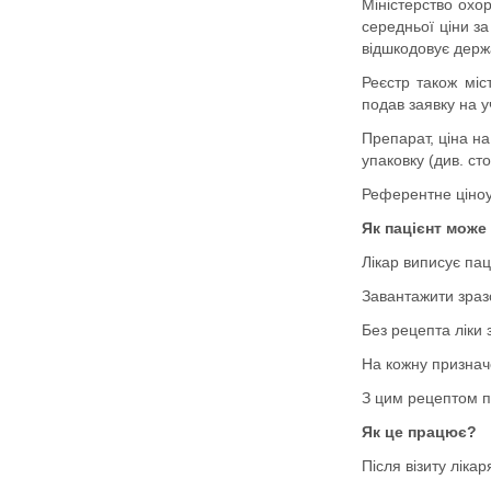
Міністерство охор
середньої ціни за
відшкодовує держ
Реєстр також міс
подав заявку на у
Препарат, ціна н
упаковку (див. ст
Референтне ціноут
Як пацієнт може
Лікар виписує пац
Завантажити зраз
Без рецепта ліки
На кожну признач
З цим рецептом па
Як це працює?
Після візиту ліка