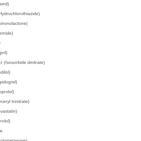
amil)
Hydrochlorothiazide)
ironolactone)
emide)
)
ril)
т (Isosorbide dinitrate)
dilol)
pidogrel)
prolol)
eryl trinitrate)
astatin)
rolol)
а:
clometasone)