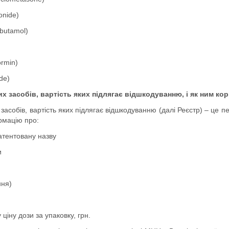
onide)
butamol)
rmin)
ide)
их засобів, вартість яких підлягає відшкодуванню, і як ним ко
 засобів, вартість яких підлягає відшкодуванню (далі Реєстр) – це п
рмацію про:
атентовану назву
и
ння)
 ціну дози за упаковку, грн.