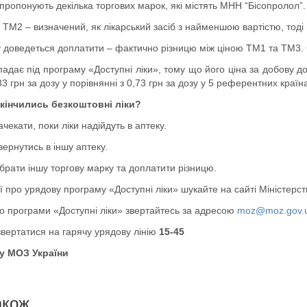
 пропонують декілька торгових марок, які містять МНН “Бісопролол”.
ТМ2 – визначений, як лікарський засіб з найменшою вартістю, тоді
 доведеться доплатити – фактично різницю між ціною ТМ1 та ТМ3. С
адає під програму «Доступні ліки», тому що його ціна за добову 
33 грн за дозу у порівнянні з 0,73 грн за дозу у 5 референтних країн
акінчились безкоштовні ліки?
ачекати, поки ліки надійдуть в аптеку.
вернутись в іншу аптеку.
брати іншу торгову марку та доплатити різницю.
 про урядову програму «Доступні ліки» шукайте на сайті Міністерс
до програми «Доступні ліки» звертайтесь за адресою
moz@moz.gov.
звертатися на гарячу урядову лінію
15-45
у МОЗ України
акож