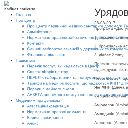
Урядов
Кабінет пацієнта
Головна
Про центр
28-03-2017
Про Центр первинної медико-санітарної допомоги Тер
Програма «Доступ
Адміністрація
Нормативно-правове забезпечення діяльності заклад
1. серцево-судин
Контакти
2. бронхіальна а
Єдиний вебпортал вакансій у державних та комунал
Фінансова діяльність
3. діабет 2 типу
Пацієнтам
Перелік лікарськ
Перелік послуг, які надаються в Центрі
відшкодуванню, н
Список лікарів центру
ПЕРЕЛІК лабораторних та інструментальних діагност
Перелік аптек, що
Тарифи на медичні послуги, що надаються КНП "ЦП
Які МНН (діюча 
Поради сімейного лікаря
АНКЕТА анонімного опитування пацієнта щодо задов
Серцево-судинні 
Медичним працівникам
Аміодарон (Amiod
Атестація/акредитація
Нормативно-правові документи
Амлодипін (Amlod
Корисні посилання
Анонс
Атенолол (Atenolo