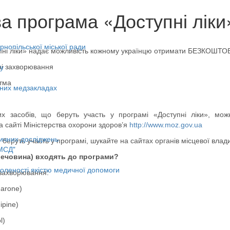
а програма «Доступні ліки»
нопільської міської ради
ні ліки» надає можливість кожному українцю отримати БЕЗКОШТОВ
у
ні захворювання
стма
ьних медзакладах
их засобів, що беруть участь у програмі «Доступні ліки», можн
а сайті Міністерства охорони здоров’я
http://www.moz.gov.ua
ичних досліджень
 беруть участь у програмі, шукайте на сайтах органів місцевої вла
МСД"
речовина) входять до програми?
оленості якістю медичної допомоги
захворювання:
arone)
ipine)
l)