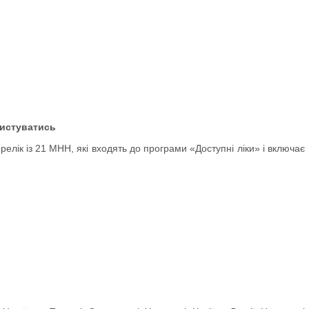
ристуватись
ерелік із 21 МНН, які входять до програми «Доступні ліки» і включає