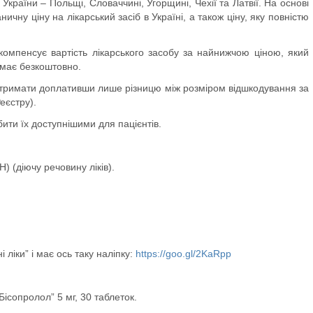
України – Польщі, Словаччині, Угорщині, Чехії та Латвії. На основі
ичну ціну на лікарський засіб в Україні, а також ціну, яку повністю
 компенсує вартість лікарського засобу за найнижчою ціною, який
имає безкоштовно.
 отримати доплативши лише різницю між розміром відшкодування за
еєстру).
ити їх доступнішими для пацієнтів.
) (діючу речовину ліків).
 ліки” і має ось таку наліпку:
https://goo.gl/2KaRpp
Бісопролол” 5 мг, 30 таблеток.