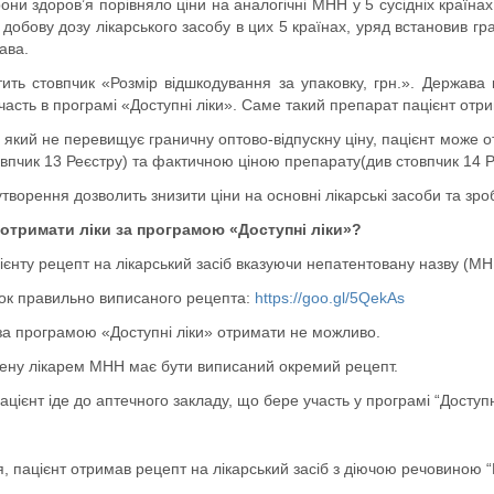
они здоров’я порівняло ціни на аналогічні МНН у 5 сусідніх країнах 
 добову дозу лікарського засобу в цих 5 країнах, уряд встановив гран
ава.
тить стовпчик «Розмір відшкодування за упаковку, грн.». Держава
часть в програмі «Доступні ліки». Саме такий препарат пацієнт отр
а який не перевищує граничну оптово-відпускну ціну, пацієнт може
овпчик 13 Реєстру) та фактичною ціною препарату(див стовпчик 14 Р
ворення дозволить знизити ціни на основні лікарські засоби та зроб
 отримати ліки за програмою «Доступні ліки»?
ієнту рецепт на лікарський засіб вказуючи непатентовану назву (МНН
ок правильно виписаного рецепта:
https://goo.gl/5QekAs
 за програмою «Доступні ліки» отримати не можливо.
ену лікарем МНН має бути виписаний окремий рецепт.
цієнт іде до аптечного закладу, що бере участь у програмі “Доступні
ря, пацієнт отримав рецепт на лікарський засіб з діючою речовиною “