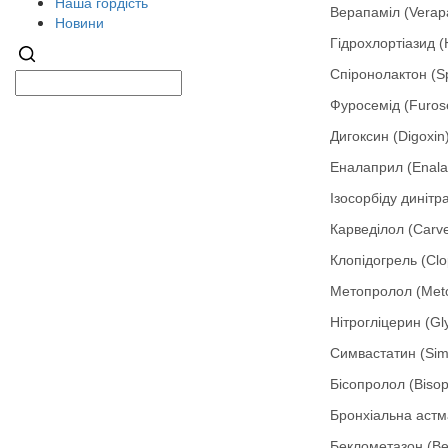
Наша гордість
Верапаміл (Verap
Новини
Гідрохлортіазид (
Спіронолактон (Sp
Фуросемід (Furos
Дигоксин (Digoxin
Еналаприл (Enalap
Ізосорбіду динітра
Карведілол (Carve
Клопідогрель (Clo
Метопролол (Meto
Нітрогліцерин (Glyc
Симвастатин (Simv
Бісопролол (Bisop
Бронхіальна астм
Беклометазон (Be