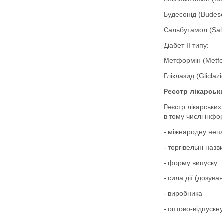
Будесонід (Budes
Сальбутамол (Sal
Діабет ІІ типу:
Метформін (Metfo
Гліклазид (Gliclaz
Реєстр лікарськ
Реєстр лікарських
в тому числі інфо
- міжнародну неп
- торгівельні назв
- форму випуску
- сила дії (дозува
- виробника
- оптово-відпускну