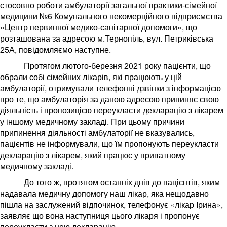
стосовно роботи амбулаторії загальної практики-сімейної
медицини №6 Комунального некомерційного підприємства
«Центр первинної медико-санітарної допомоги», що
розташована за адресою м.Тернопіль, вул. Петриківська
25А, повідомляємо наступне.
Протягом лютого-березня 2021 року пацієнти, що
обрали собі сімейних лікарів, які працюють у цій
амбулаторії, отримували телефонні дзвінки з інформацією
про те, що амбулаторія за даною адресою припиняє свою
діяльність і пропозицією переукласти декларацію з лікарем
у іншому медичному закладі. При цьому причини
припинення діяльності амбулаторії не вказувались,
пацієнтів не інформували, що їм пропонують переукласти
декларацію з лікарем, який працює у приватному
медичному закладі.
До того ж, протягом останніх днів до пацієнтів, яким
надавала медичну допомогу наш лікар, яка нещодавно
пішла на заслужений відпочинок, телефонує «лікар Ірина»,
заявляє що вона наступниця цього лікаря і пропонує
переукласти з нею декларацію.