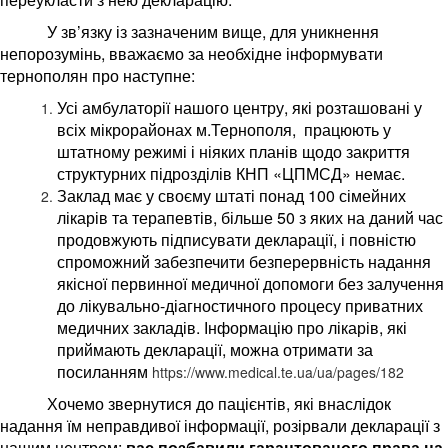
У зв’язку із зазначеним вище, для уникнення
непорозумінь, вважаємо за необхідне інформувати
тернополян про наступне:
Усі амбулаторії нашого центру, які розташовані у
всіх мікрорайонах м.Тернополя, працюють у
штатному режимі і ніяких планів щодо закриття
структурних підрозділів КНП «ЦПМСД» немає.
Заклад має у своєму штаті понад 100 сімейних
лікарів та терапевтів, більше 50 з яких на даний час
продовжують підписувати декларації, і повністю
спроможний забезпечити безперервність надання
якісної первинної медичної допомоги без залучення
до лікувально-діагностичного процесу приватних
медичних закладів. Інформацію про лікарів, які
приймають декларації, можна отримати за
посиланням
https://www.medical.te.ua/ua/pages/182
Хочемо звернутися до пацієнтів, які внаслідок
надання їм неправдивої інформації, розірвали декларації з
нашим центром:
вас позбавили гарантованого права на