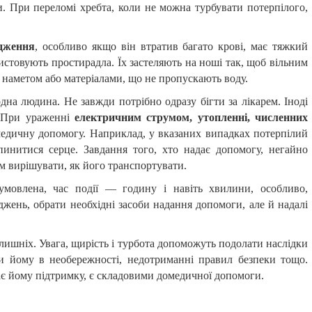
ни. При переломі хребта, коли не можна турбувати потерпілого,
дження
, особливо якщо він втратив багато крові, має тяжкий
истовують простирадла. Їх застеляють на ноші так, щоб вільним
, наметом або матеріалами, що не пропускають воду.
дна людина. Не завжди потрібно одразу бігти за лікарем. Іноді
. При ураженні
електричним струмом, утопленні, численних
медичну допомогу. Наприклад, у вказаних випадках потерпілий
пинитися серце. Завдання того, хто надає допомогу, негайно
ім вирішувати, як його транспортувати.
умовлена, час події — годину і навіть хвилини, особливо,
жень, обрати необхідні засоби надання допомоги, але й надалі
лишніх. Увага, щирість і турбота допоможуть подолати наслідки
ти йому в необережності, недотриманні правил безпеки тощо.
ає йому підтримку, є складовими домедичної допомоги.