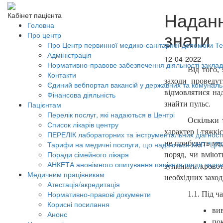
Наданн
Кабінет пацієнта
Головна
знати
Про центр
Про Центр первинної медико-санітарної допомоги Тер
Адміністрація
12-04-2022
Нормативно-правове забезпечення діяльності заклад
Від того,
Контакти
заходи проведу
Єдиний вебпортал вакансій у державних та комунал
відмовлятися на
Фінансова діяльність
знайти пульс
Пацієнтам
.
Перелік послуг, які надаються в Центрі
Оскільки 
Список лікарів центру
характер і тяжкі
ПЕРЕЛІК лабораторних та інструментальних діагност
не прибудуть мед
Тарифи на медичні послуги, що надаються КНП "ЦП
Поради сімейного лікаря
поряд, чи вміют
АНКЕТА анонімного опитування пацієнта щодо задов
зупинити кровот
Медичним працівникам
необхідних заход
Атестація/акредитація
Нормативно-правові документи
1.1. Під ч
Корисні посилання
ви
Анонс
пок