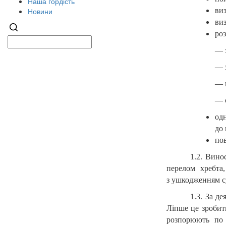
Наша гордість
ви
Новини
ви
ро
— 
— 
—
— 
од
до
по
1.2. Вино
перелом хребта
з ушкодженням с
1.3. За д
Ліпше це зробити
розпорюють по 