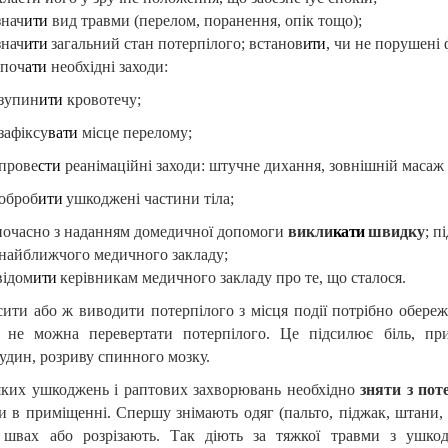
знач
ити
вид травми (перелом, поранення, опік тощо);
знач
ити
загальний стан потерпілого; встанов
ити
, чи не порушені
зпоч
ати
необхідні заходи:
зупин
ити
кровотечу;
зафіксу
вати
місце перелому;
прове
сти
реанімаційні заходи: штучне дихання, зовнішній масаж 
оброб
ити
ушкоджені частини тіла;
ночасно з наданням домедичної допомоги
викли
кати
швидку
; п
 найближчого медичного закладу;
відом
ити
керівникам медичного закладу про те, що сталося.
сити або ж виводити потерпілого з місця події потрібно обер
, не можна перевертати потерпілого. Це підсилює біль, пр
удин, розриву спинного мозку.
еяких ушкоджень і раптових захворювань необхідно
зняти з пот
 в приміщенні. Спершу знімають одяг (пальто, піджак, штани, б
швах або розрізають. Так діють за тяжкої травми з ушкод