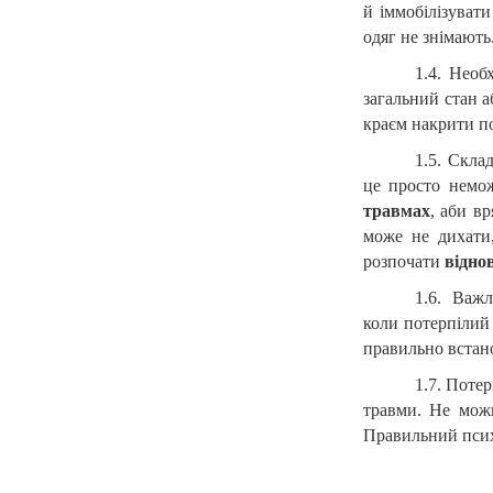
й іммобілізувати
одяг не знімають
1.4. Необ
загальний стан а
краєм накрити по
1.5. Скла
це просто немож
травмах
, аби в
може не дихати,
розпочати
відно
1.6. Важ
коли потерпілий
правильно встано
1.7. Поте
травми. Не можн
Правильний психо