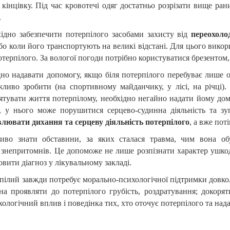
 кінцівку. Під час кровотечі одяг достатньо розрізати вище ра
.
хідно забезпечити потерпілого засобами захисту від
переохоло
бо коли його транспортують на великі відстані. Для цього викор
терпілого. За вологої погоди потрібно користуватися брезентом
дно надавати допомогу, якщо біля потерпілого перебуває лише о
ливо зробити (на спортивному майданчику, у лісі, на річці)
рятувати життя потерпілому, необхідно негайно надати йому до
 у нього може порушитися серцево-судинна діяльність та зу
влювати дихання та серцеву діяльність потерпілого
, а вже пот
ливо знати обставини, за яких сталася травма, чим вона об
 знепритомнів. Це допоможе не лише розпізнати характер ушкод
вити діагноз у лікувальному закладі.
рпілий завжди потребує морально-психологічної підтримки довко
а проявляти до потерпілого грубість, роздратування; докоря
логічний вплив і поведінка тих, хто оточує потерпілого та над