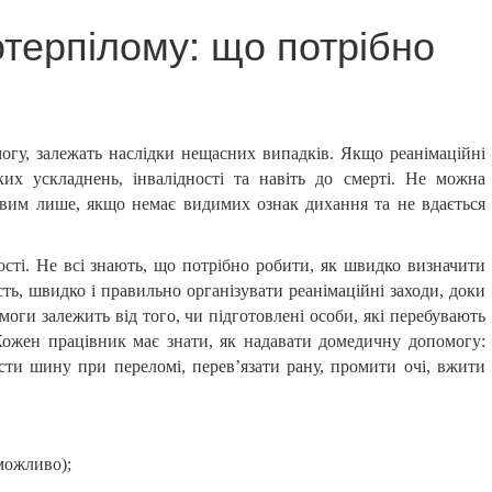
терпілому: що потрібно
огу, залежать наслідки нещасних випадків. Якщо реанімаційні
их ускладнень, інвалідності та навіть до смерті. Не можна
твим лише, якщо немає видимих ознак дихання та не вдається
сті. Не всі знають, що потрібно робити, як швидко визначити
сть, швидко і правильно організувати реанімаційні заходи, доки
оги залежить від того, чи підготовлені особи, які перебувають
Кожен працівник має знати, як надавати домедичну допомогу:
сти шину при переломі, перев’язати рану, промити очі, вжити
можливо);