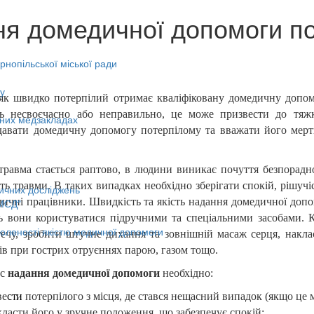
я домедичної допомоги по
нопільської міської ради
у
 як швидко потерпілий отримає кваліфіковану домедичну допом
ть несвоєчасно або неправильно, це може призвести до тяжк
ьних медзакладах
давати домедичну допомогу потерпілому та вважати його мер
травма стається раптово, в людини виникає почуття безпорадно
сть травми. В таких випадках необхідно зберігати спокій, рішучі
ичних досліджень
ичні працівники. Швидкість та якість надання домедичної допом
МСД"
ь вони користуватися підручними та спеціальними засобами. 
оленості якістю медичної допомоги
ечу, зробити штучне дихання та зовнішній масаж серця, накла
ів при гострих отруєннях парою, газом тощо.
ас
надання домедичної допомоги
необхідно:
ве
сти
потерпілого з місця, де стався нещасний випадок (якщо це 
ласти його у зручне положення, що забезпечує спокій;