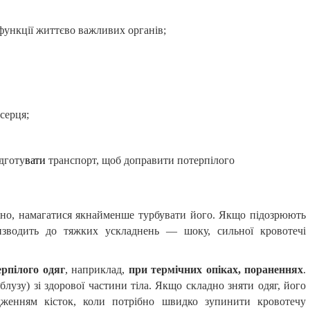
 функції життєво важливих органів;
серця;
ідготу
вати
транспорт, щоб доправити потерпілого
ежно, намагатися якнайменше турбувати його. Якщо підозрюють
изводить до тяжких ускладнень — шоку, сильної кровотечі
ерпілого одяг
, наприклад,
при термічних опіках, пораненнях
.
лузу) зі здорової частини тіла. Якщо складно зняти одяг, його
женням кісток, коли потрібно швидко зупинити кровотечу