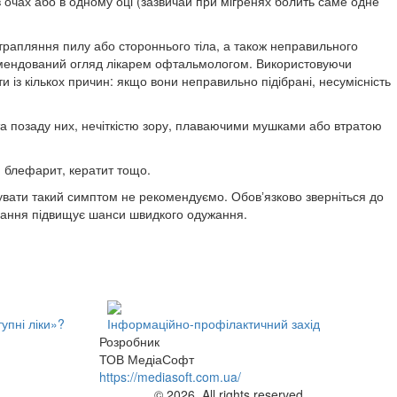
 в очах або в одному оці (зазвичай при мігренях болить саме одне
отрапляння пилу або стороннього тіла, а також неправильного
комендований огляд лікарем офтальмологом. Використовуючи
и із кількох причин: якщо вони неправильно підібрані, несумісність
та позаду них, нечіткістю зору, плаваючими мушками або втратою
а, блефарит, кератит тощо.
рувати такий симптом не рекомендуємо. Обовʼязково зверніться до
ування підвищує шанси швидкого одужання.
упні ліки»?
Інформаційно-профілактичний захід
Розробник
ТОВ МедіаСофт
https://mediasoft.com.ua/
© 2026. All rights reserved