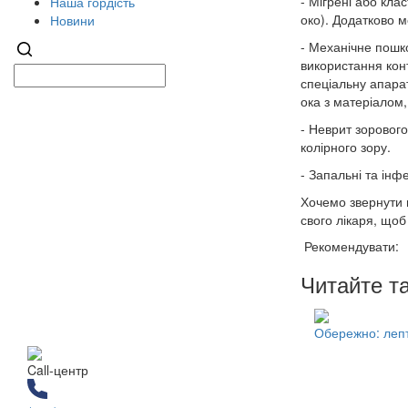
- Мігрені або кла
Наша гордість
око). Додатково м
Новини
- Механічне пошко
використання кон
спеціальну апарат
ока з матеріалом
- Неврит зоровог
колірного зору.
- Запальні та інф
Хочемо звернути в
свого лікаря, що
Рекомендувати:
Читайте т
Обережно: лепт
Call-центр