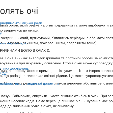
олять очі
нопільської міської ради
ливий орган, який реагує на різні подразники та може відображати з
но звернутись до лікаря.
у
: гострий, ниючий, пульсуючий, зʼявлятись періодично або мати пос
вним болем, печінням, почервонінням, свербінням тощо).
ьних медзакладах
ИЧИНАМИ БОЛЮ В ОЧАХ Є:
ма. Вона виникає внаслідок тривалої та постійної роботи за компʼю
ребуванням при яскравому освітленні. Втома очей може супроводжу
ичних досліджень
. Тривале перебування в приміщенні із сухим повітрям (через опален
МСД"
о, що рогівці не вистарчає слізної рідини. Це може супроводжуватис
ія. Очі можуть реагувати на пил, пилкові алергени або інші речови
оленості якістю медичної допомоги
х пазух. Гайморити, синусити - часто викликають біль в очах. При за
ження носових ходів. Саме через це виникає біль. Лікування має ро
еде до зникнення болю в очах, як симптому.