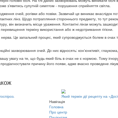
стерні головні болі. На тлі даних захворювань можуть виникати болі
оже зʼявитись супутній симптом - порушення сприйняття світла.
дження очей, рогівки або повіки. Зазвичай це виникає внаслідок п
тактних лінз. Щодо потрапляння стороннього предмету, то тут ре
уру, він визначить місце ураження. Контактні лінзи можуть зашкодит
, перевищення терміну використання або ж недотримання гігієни.
о нерва. Це запальний процес, який супроводжується болем в очах 
екційні захворювання очей. До них відносять: конʼюнктивіт, глауком
ашу увагу на те, що будь-який біль в очах не є нормою. Тому ігно
б продіагностувати причину його появи, адже вчасно проведене лік
акож
оспіроз.
Який термін дії рецепту на «Дост
Навігація
Головна
Про центр
Пацієнтам