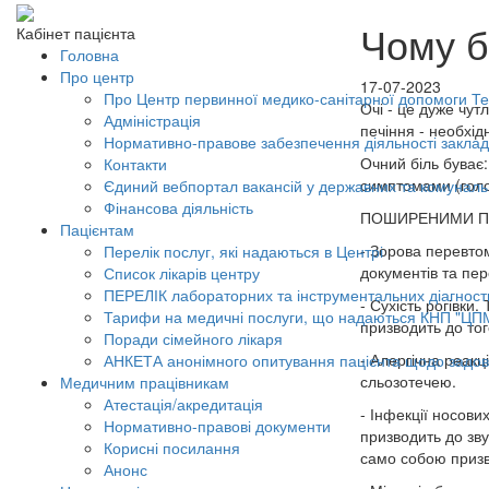
Чому б
Кабінет пацієнта
Головна
Про центр
17-07-2023
Про Центр первинної медико-санітарної допомоги Тер
Очі - це дуже чут
Адміністрація
печіння - необхід
Нормативно-правове забезпечення діяльності заклад
Очний біль буває
Контакти
симптомами (голо
Єдиний вебпортал вакансій у державних та комунал
Фінансова діяльність
ПОШИРЕНИМИ ПР
Пацієнтам
- Зорова перевто
Перелік послуг, які надаються в Центрі
документів та пе
Список лікарів центру
ПЕРЕЛІК лабораторних та інструментальних діагност
- Сухість рогівки
Тарифи на медичні послуги, що надаються КНП "ЦП
призводить до тог
Поради сімейного лікаря
- Алергічна реакц
АНКЕТА анонімного опитування пацієнта щодо задов
сльозотечею.
Медичним працівникам
Атестація/акредитація
- Інфекції носови
Нормативно-правові документи
призводить до зву
Корисні посилання
само собою призв
Анонс