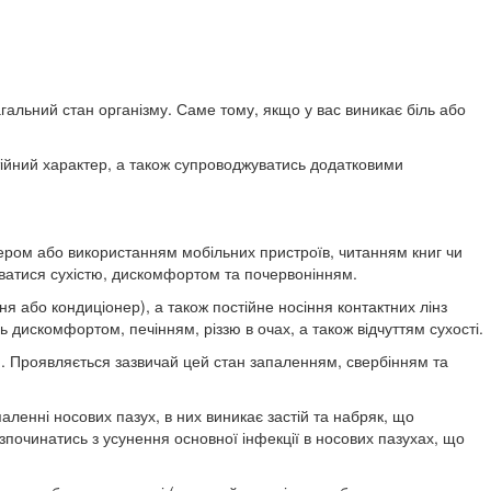
агальний стан організму. Саме тому, якщо у вас виникає біль або
тійний характер, а також супроводжуватись додатковими
тером або використанням мобільних пристроїв, читанням книг чи
ватися сухістю, дискомфортом та почервонінням.
ня або кондиціонер), а також постійне носіння контактних лінз
ь дискомфортом, печінням, різзю в очах, а також відчуттям сухості.
ни. Проявляється зазвичай цей стан запаленням, свербінням та
паленні носових пазух, в них виникає застій та набряк, що
зпочинатись з усунення основної інфекції в носових пазухах, що