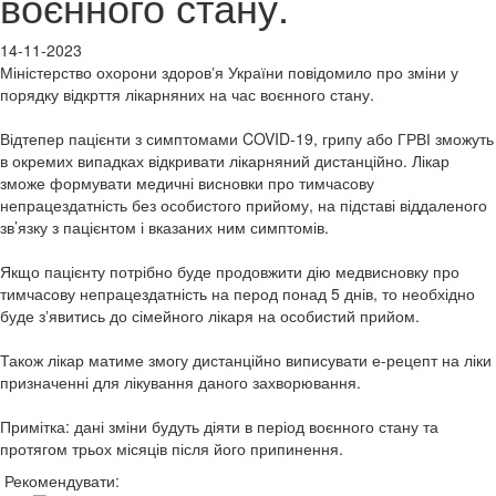
воєнного стану.
14-11-2023
Міністерство охорони здоровʼя України повідомило про зміни у
порядку відкрття лікарняних на час воєнного стану.
Відтепер пацієнти з симптомами COVID-19, грипу або ГРВІ зможуть
в окремих випадках відкривати лікарняний дистанційно. Лікар
зможе формувати медичні висновки про тимчасову
непрацездатність без особистого прийому, на підставі віддаленого
зв’язку з пацієнтом і вказаних ним симптомів.
Якщо пацієнту потрібно буде продовжити дію медвисновку про
тимчасову непрацездатність на перод понад 5 днів, то необхідно
буде зʼявитись до сімейного лікаря на особистий прийом.
Також лікар матиме змогу дистанційно виписувати е-рецепт на ліки
призначенні для лікування даного захворювання.
Примітка: дані зміни будуть діяти в період воєнного стану та
протягом трьох місяців після його припинення.
Рекомендувати: