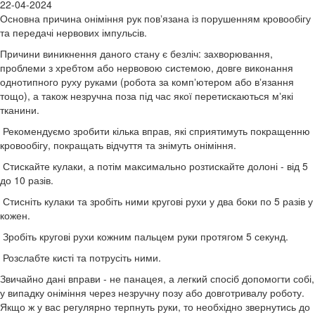
22-04-2024
Основна причина оніміння рук повʼязана із порушенням кровообігу
та передачі нервових імпульсів.
Причини виникнення даного стану є безліч: захворювання,
проблеми з хребтом або нервовою системою, довге виконання
однотипного руху руками (робота за компʼютером або вʼязання
тощо), а також незручна поза під час якої перетискаються мʼякі
тканини.
Рекомендуємо зробити кілька вправ, які сприятимуть покращенню
кровообігу, покращать відчуття та знімуть оніміння.
Стискайте кулаки, а потім максимально розтискайте долоні - від 5
до 10 разів.
Стисніть кулаки та зробіть ними кругові рухи у два боки по 5 разів у
кожен.
Зробіть кругові рухи кожним пальцем руки протягом 5 секунд.
Розслабте кисті та потрусіть ними.
Звичайно дані вправи - не панацея, а легкий спосіб допомогти собі,
у випадку оніміння через незручну позу або довготривалу роботу.
Якщо ж у вас регулярно терпнуть руки, то необхідно звернутись до