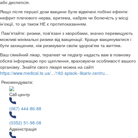
або диспепсія.
Якщо після першої дози вакцини були відмічені побічні ефекти:
нефрит плечового нерва, еритема, набряк чи болючість у місці
інʼєкції, то це також НЕ є протипоказанням.
Пам'ятайте: ризики, пов'язані з хворобами, значно перевищують
можливі мінімальні ризики від вакцинації. Краще вакцинуватися і
бути захищеним, ніж ризикувати своїм здоров'ям та життям.
Ваш сімейний лікар, терапевт чи педіатр надасть вам в повному
обсязі інформацію про щеплення, враховуючи особливості вашого
організму. Знайти свого лікаря можна на сайті
https://www.medical.te.ua/.../182-spisok--likariv-centru...
Рекомендувати:
Call-центр
(067) 444-86-88
(0352) 51-98-08
Адміністрація