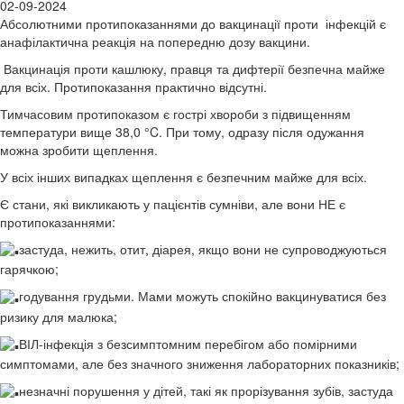
02-09-2024
Абсолютними протипоказаннями до вакцинації проти інфекцій є
анафілактична реакція на попередню дозу вакцини.
Вакцинація проти кашлюку, правця та дифтерії безпечна майже
для всіх. Протипоказання практично відсутні.
Тимчасовим протипоказом є гострі хвороби з підвищенням
температури вище 38,0 °C. При тому, одразу після одужання
можна зробити щеплення.
У всіх інших випадках щеплення є безпечним майже для всіх.
Є стани, які викликають у пацієнтів сумніви, але вони НЕ є
протипоказаннями:
застуда, нежить, отит, діарея, якщо вони не супроводжуються
гарячкою;
годування грудьми. Мами можуть спокійно вакцинуватися без
ризику для малюка;
ВІЛ-інфекція з безсимптомним перебігом або помірними
симптомами, але без значного зниження лабораторних показників;
незначні порушення у дітей, такі як прорізування зубів, застуда