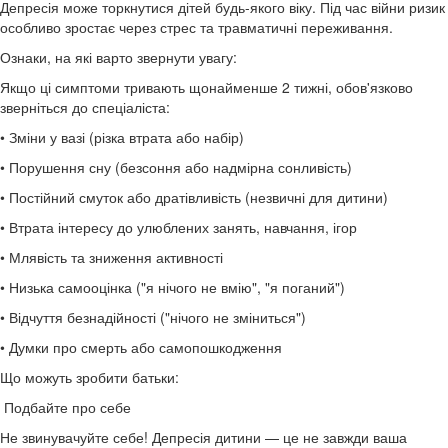
Депресія може торкнутися дітей будь-якого віку. Під час війни ризик
особливо зростає через стрес та травматичні переживання.
Ознаки, на які варто звернути увагу:
Якщо ці симптоми тривають щонайменше 2 тижні, обов'язково
зверніться до спеціаліста:
• Зміни у вазі (різка втрата або набір)
• Порушення сну (безсоння або надмірна сонливість)
• Постійний смуток або дратівливість (незвичні для дитини)
• Втрата інтересу до улюблених занять, навчання, ігор
• Млявість та зниження активності
• Низька самооцінка ("я нічого не вмію", "я поганий")
• Відчуття безнадійності ("нічого не зміниться")
• Думки про смерть або самопошкодження
Що можуть зробити батьки:
Подбайте про себе
Не звинувачуйте себе! Депресія дитини — це не завжди ваша