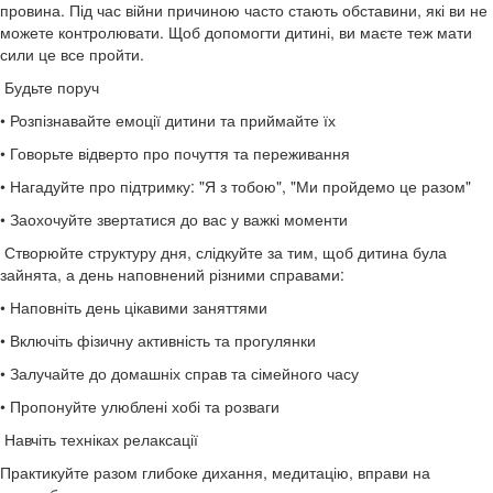
провина. Під час війни причиною часто стають обставини, які ви не
можете контролювати. Щоб допомогти дитині, ви маєте теж мати
сили це все пройти.
Будьте поруч
• Розпізнавайте емоції дитини та приймайте їх
• Говорьте відверто про почуття та переживання
• Нагадуйте про підтримку: "Я з тобою", "Ми пройдемо це разом"
• Заохочуйте звертатися до вас у важкі моменти
Створюйте структуру дня, слідкуйте за тим, щоб дитина була
зайнята, а день наповнений різними справами:
• Наповніть день цікавими заняттями
• Включіть фізичну активність та прогулянки
• Залучайте до домашніх справ та сімейного часу
• Пропонуйте улюблені хобі та розваги
Навчіть техніках релаксації
Практикуйте разом глибоке дихання, медитацію, вправи на