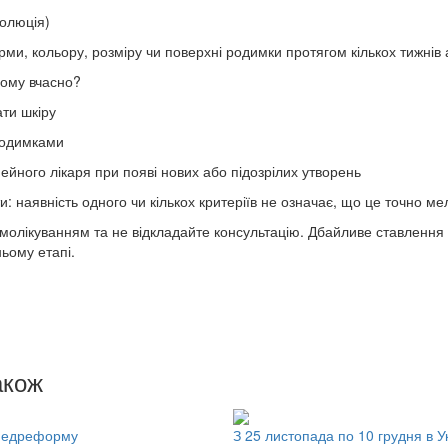
волюція)
рми, кольору, розміру чи поверхні родимки протягом кількох тижнів 
ому вчасно?
ти шкіру
родимками
ейного лікаря при появі нових або підозрілих утворень
: наявність одного чи кількох критеріїв не означає, що це точно 
молікуванням та не відкладайте консультацію. Дбайливе ставлення 
ьому етапі.
акож
 медреформу
З 25 листопада по 10 грудня в У