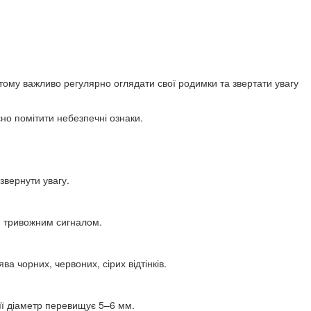
 тому важливо регулярно оглядати свої родимки та звертати увагу
но помітити небезпечні ознаки.
вернути увагу.
ти тривожним сигналом.
 чорних, червоних, сірих відтінків.
 її діаметр перевищує 5–6 мм.