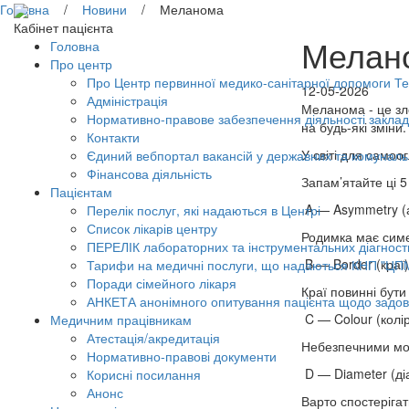
Головна
/
Новини
/ Меланома
Кабінет пацієнта
Мелан
Головна
Про центр
Про Центр первинної медико-санітарної допомоги Тер
12-05-2026
Адміністрація
Меланома - це зло
Нормативно-правове забезпечення діяльності заклад
на будь-які зміни.
Контакти
У світі для само
Єдиний вебпортал вакансій у державних та комунал
Фінансова діяльність
Запам’ятайте ці 5
Пацієнтам
A — Asymmetry (
Перелік послуг, які надаються в Центрі
Список лікарів центру
Родимка має симе
ПЕРЕЛІК лабораторних та інструментальних діагност
B — Border (краї)
Тарифи на медичні послуги, що надаються КНП "ЦП
Поради сімейного лікаря
Краї повинні бути
АНКЕТА анонімного опитування пацієнта щодо задов
C — Colour (колі
Медичним працівникам
Атестація/акредитація
Небезпечними мож
Нормативно-правові документи
D — Diameter (ді
Корисні посилання
Анонс
Варто спостерігат