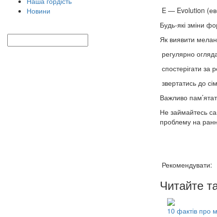
Наша гордість
E — Evolution (е
Новини
Будь-які зміни фо
Як виявити мелан
регулярно огляда
спостерігати за 
звертатись до сім
Важливо пам’ятати
Не займайтесь са
проблему на ранн
Рекомендувати:
Читайте т
10 фактів про