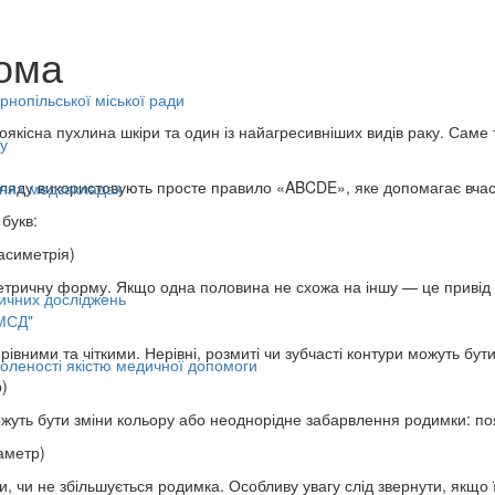
ома
нопільської міської ради
якісна пухлина шкіри та один із найагресивніших видів раку. Саме
у
огляду використовують просте правило «ABCDE», яке допомагає вчас
ьних медзакладах
 букв:
асиметрія)
тричну форму. Якщо одна половина не схожа на іншу — це привід з
ичних досліджень
МСД"
 рівними та чіткими. Нерівні, розмиті чи зубчасті контури можуть бу
оленості якістю медичної допомоги
р)
уть бути зміни кольору або неоднорідне забарвлення родимки: поява
аметр)
и, чи не збільшується родимка. Особливу увагу слід звернути, якщо