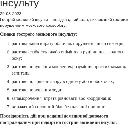
інсульту
29-08-2023
Гострий мозковий інсульт – невідкладний стан, викликаний гострим
порушенням мозкового кровообігу.
Ознаки гострого мозкового інсульту
:
раптова зміна виразу обличчя, порушення його симетрії;
раптова слабкість та/або оніміння в руці чи нозі з одного
боку;
раптове порушення мовлення/розуміння простих команд/
запитань;
раптове погіршення зору в одному або в обох очах;
раптове порушення ходи;
запаморочення, втрата рівноваги або координації;
виражений головний біль без наявної причини.
Послідовність дій при наданні домедичної допомоги
постраждалим при підозрі на гострий мозковий інсульт
: