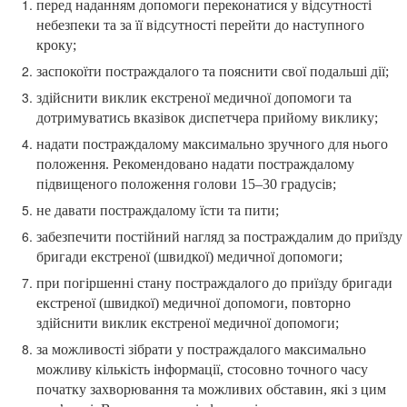
перед наданням допомоги переконатися у відсутності
небезпеки та за її відсутності перейти до наступного
кроку;
заспокоїти постраждалого та пояснити свої подальші дії;
здійснити виклик екстреної медичної допомоги та
дотримуватись вказівок диспетчера прийому виклику;
надати постраждалому максимально зручного для нього
положення. Рекомендовано надати постраждалому
підвищеного положення голови 15–30 градусів;
не давати постраждалому їсти та пити;
забезпечити постійний нагляд за постраждалим до приїзду
бригади екстреної (швидкої) медичної допомоги;
при погіршенні стану постраждалого до приїзду бригади
екстреної (швидкої) медичної допомоги, повторно
здійснити виклик екстреної медичної допомоги;
за можливості зібрати у постраждалого максимально
можливу кількість інформації, стосовно точного часу
початку захворювання та можливих обставин, які з цим