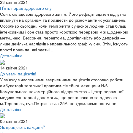
23 квітня 2021
П’ять порад здорового сну
Сон є складовою здорового життя. Його дефіцит здатен відчутно
вплинути на організм та призвести до різноманітних ускладнень.
Особливо сьогодні, коли темп життя сучасної людини став більш
інтенсивним і сон став просто короткою перервою між щоденною
метушнею. Безсоння, перевтома, дратівливість або депресія —
лише декілька наслідків неправильного графіку сну. Втім, існують
прості правила, які здатні ..
Детальніше
14 квітня 2021
До уваги пацієнтів!
У зв’язку з численними зверненнями пацієнтів стосовно роботи
амбулаторії загальної практики-сімейної медицини №6
Комунального некомерційного підприємства «Центр первинної
медико-санітарної допомоги», що розташована за адресою
м.Тернопіль, вул.Петриківська 25А, повідомляємо наступне.
Детальніше
05 квітня 2021
Як працюють вакцини?
Детальніше