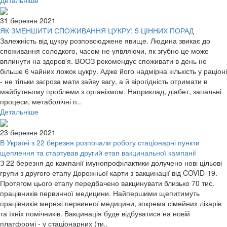
31 березня 2021
ЯК ЗМЕНШИТИ СПОЖИВАННЯ ЦУКРУ: 5 ЦІННИХ ПОРАД
Залежність від цукру розповсюджене явище. Людина звикає до
споживання солодкого, часом не уявляючи, як згубно це може
вплинути на здоров'я. ВООЗ рекомендує споживати в день не
більше 6 чайних ложок цукру. Адже його надмірна кількість у раціоні
- не тільки загроза мати зайву вагу, а й вірогідність отримати в
майбутньому проблеми з організмом. Наприклад, діабет, запальні
процеси, метаболічні п..
Детальніше
23 березня 2021
В Україні з 22 березня розпочали роботу стаціонарні пункти
щеплення та стартував другий етап вакцинальної кампанії
З 22 березня до кампанії імунопрофілактики долучено нові цільові
групи з другого етапу Дорожньої карти з вакцинації від COVID-19.
Протягом цього етапу передбачено вакцинувати близько 70 тис.
працівників первинної медицини. Найпершими щепитимуть
працівників мережі первинної медицини, зокрема сімейних лікарів
та їхніх помічників. Вакцинація буде відбуватися на новій
платформі - у стаціонарних (ти..