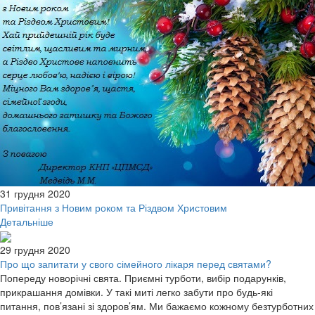
31 грудня 2020
Привітання з Новим роком та Різдвом Христовим
Детальніше
29 грудня 2020
Про що запитати у свого сімейного лікаря перед святами?
Попереду новорічні свята. Приємні турботи, вибір подарунків,
прикрашання домівки. У такі миті легко забути про будь-які
питання, пов’язані зі здоров’ям. Ми бажаємо кожному безтурботних