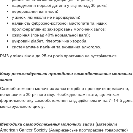
народження першої дитини у віці понад 30 років;
переривання вагітності;
у жінок, які ніколи не народжували;
наявність фіброзно-кістозної мастопатії та інших
проліферативних захворювань молочних залоз;
ожиріння (понад 40% нормальної ваги);
цукровий діабет, гіпертонічна хвороба;
систематичне паління та вживання алкоголю.
РМЗ у жінок віком до 25-ти років практично не зустрічається.
Кому рекомендується проводити
с
амообстеження молочних
залоз
Самообстеження молочних залоз потрібно проводити щомісячно,
починаючи з 20-річного віку. Необхідно пам’ятати, що жінкам
фертильного віку самообстеження слід здійснювати на 7–14-й день
менструального циклу.
Методика самообстеження молочних залоз
(матеріали
American Cancer Society (Американське протиракове товариство)