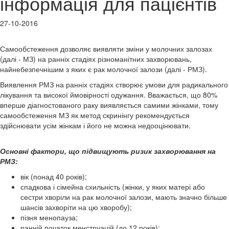
інформація для пацієнтів
27-10-2016
Самообстеження дозволяє виявляти зміни у молочних залозах
(далі - МЗ) на ранніх стадіях різноманітних захворювань,
найнебезпечнішим з яких є рак молочної залози (далі - РМЗ).
Виявлення РМЗ на ранніх стадіях створює умови для радикального
лікування та високої ймовірності одужання. Вважається, що 80%
вперше діагностованого раку виявляється самими жінками, тому
самообстеження МЗ як метод скринінгу рекомендується
здійснювати усім жінкам і його не можна недооцінювати.
Основні фактори, що підвищують ризик захворювання на
РМЗ:
вік (понад 40 років);
спадкова і сімейна схильність (жінки, у яких матері або
сестри хворіли на рак молочної залози, мають значно більше
шансів захворіти на цю хворобу);
пізня менопауза;
ранній початок менструацій (до 12 років);