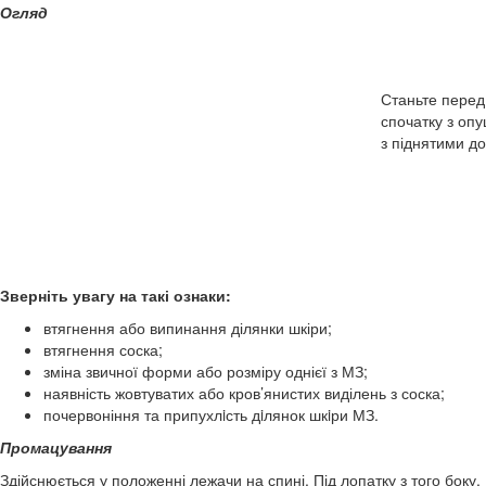
Огляд
Станьте перед
спочатку з оп
з піднятими д
Зверніть увагу на такі ознаки:
втягнення або випинання ділянки шкіри;
втягнення соска;
зміна звичної форми або розміру однієї з МЗ;
наявність жовтуватих або кров’янистих виділень з соска;
почервоніння та припухлiсть дiлянок шкiри МЗ.
Промацування
Здійснюється у положенні лежачи на спині. Під лопатку з того боку,