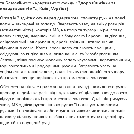
та Благодiйного недержавного фонду
«Здоров’я жінки та
планування сім’ї», Київ, Україна).
Огляд МЗ здійснюють перед дзеркалом (спочатку руки на поясі,
потім – закладені за голову). Звертають увагу на зміну розмірів
(асиметричність), контурів МЗ, на колір та тургор шкіри, появу
нових складок, зморшок; зміни з боку соска і ареоли: виділення,
епідермальні нашарування, ерозії, тріщини, втягнення чи
відхилення соска. Кожен сосок легко стискають пальцями,
слідкуючи за виділеннями, якщо вони є, та їх забарвленням.
Лежачи, жінка пальпує молочну залозу круговими, вертикальними,
горизонтальними і радіарними рухами. Звертають увагу на
ущільнення в товщі залози, наявність пухлиноподібного утвору,
болючість; все це порівнюють з протилежною залозою
Обстеження під час приймання ванни (душу): намиленою рукою
проводять декілька разів від надключичної ділянки вниз до соска,
відчуття порівнюють із протилежною залозою. Далі, підтримуючи
знизу МЗ однією рукою, іншою рукою її пальпують ковзкими
рухами. І на закінчення обстежують кінчиками чотирьох пальців
пахвову ділянку (наявність збільшених лімфатичних вузлів) при
піднятій та опущеній руці.