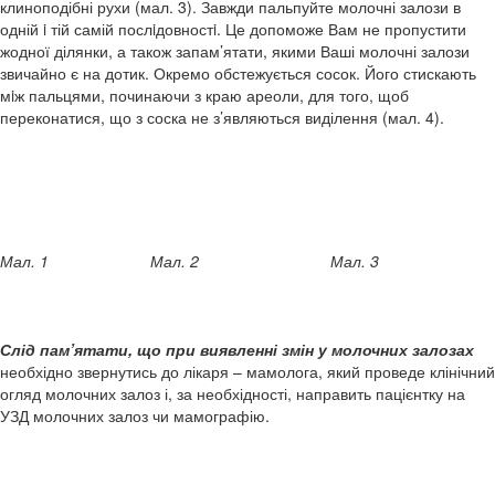
клиноподібні рухи (мал. 3). Завжди пальпуйте молочні залози в
одній i тій самій послiдовностi. Це допоможе Вам не пропустити
жодної ділянки, а також запам’ятати, якими Ваші молочні залози
звичайно є на дотик. Окремо обстежується сосок. Його стискають
мiж пальцями, починаючи з краю ареоли, для того, щоб
переконатися, що з соска не з’являються виділення (мал. 4).
Мал. 1
Мал. 2
Мал. 3
Слід пам’ятати, що при виявленні змін у молочних залозах
необхідно звернутись до лікаря – мамолога, який проведе клінічний
огляд молочних залоз і, за необхідності, направить пацієнтку на
УЗД молочних залоз чи мамографію.