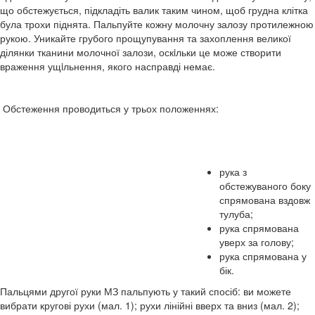
що обстежується, підкладіть валик таким чином, щоб грудна клітка
була трохи піднята. Пальпуйте кожну молочну залозу протилежною
рукою. Уникайте грубого прощупування та захоплення великої
ділянки тканини молочної залози, оскiльки це може створити
враження ущiльнення, якого насправді немає.
Обстеження проводиться у трьох положеннях:
рука з
обстежуваного боку
спрямована вздовж
тулуба;
рука спрямована
уверх за голову;
рука спрямована у
бік.
Пальцями другої руки МЗ пальпують у такий спосіб: ви можете
вибрати кругові рухи (мал. 1); рухи лінійні вверх та вниз (мал. 2);