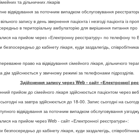
сімейних та дільничних лікарів
пне відвідування за поточним випадком обслуговування реєстратори
і вільного запису в день звернення пацієнта і незгоді пацієнта із п
середньо в територіальну амбулаторію для вирішення питання про
алися на прийом через «Електронну реєстратуру» по телефону то 
и безпосередньо до кабінету лікаря, куди заздалегідь, співробітни
 переважне право на відвідування сімейного лікаря, дільничого тер
на дім здійснюється у звичному режимі за телефонами підрозділів.
Здійснення запису через Web - сайт «
Е
лектронн
ої
реє
нний прийом до сімейного лікаря здійснюється пацієнтом через ве
 сьогодні на завтра здійснюється до 18-00. Запис сьогодні на сьогод
ступного відвідування за поточним випадком обслуговування узгоджу
алися на прийом через Web - сайт «Електронної реєстратури»:
и безпосередньо до кабінету лікаря, куди заздалегідь, співробітник