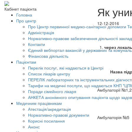
Як уни
Кабінет пацієнта
Головна
Про центр
12-12-2016
Про Центр первинної медико-санітарної допомоги Тер
Адміністрація
Нормативно-правове забезпечення діяльності заклад
Контакти
1.
через
локал
Єдиний вебпортал вакансій у державних та комунал
Фінансова діяльність
Пацієнтам
Перелік послуг, які надаються в Центрі
Назва під
Список лікарів центру
ПЕРЕЛІК лабораторних та інструментальних діагност
Тарифи на медичні послуги, що надаються КНП "ЦП
Амбулаторії №1,2
Поради сімейного лікаря
АНКЕТА анонімного опитування пацієнта щодо задов
Медичним працівникам
Атестація/акредитація
Нормативно-правові документи
Амбулаторія №5
Корисні посилання
Анонс