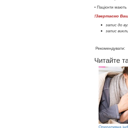
• Пацієнти мають
!
Звертаємо Ваш
запис до ву
запис викли
Рекомендувати:
Читайте т
Оперативна ін