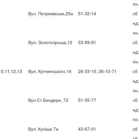
пн.
Вул. Петриківська,25а
51-32-14
сб
нд
пн.
Вул. Золотогірська,12
53-89-91
сб
нд
пн.
0,11,12,13
Вул. Купчинського,14
26-33-10, 26-10-71
сб
нд
пн.
Вул.Ст.Бандери, 72
51-35-77
сб
нд
пн.
Вул. Куліша 7а
43-67-01
сб
сб