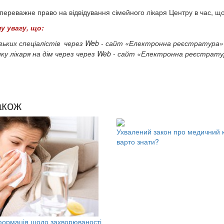
 переважне право на відвідування сімейного лікаря Центру в час, щ
у увагу, що
:
зьки
х
спеціалістів
через
Web - сайт «
Електронна
реєстратура
ку лікаря на дім через
через
Web - сайт «
Електронна
реєстрату
акож
Ухвалений закон про медичний 
варто знати?
формація щодо захворюваності