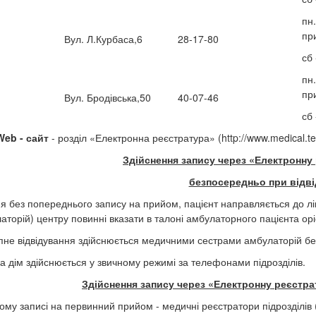
пн.
пр
Вул. Л.Курбаса,6
28-17-80
сб
пн.
пр
Вул. Бродівська,50
40-07-46
сб
Web - сайт
- розділ «Електронна реєстратура» (http://www.medical.t
Здійснення запису через
«Електронну
безпосередньо при відві
ня без попереднього запису на прийом, пацієнт направляється до лі
латорій) центру повинні вказати в талоні амбулаторного пацієнта ор
пне відвідування здійснюється медичними сестрами амбулаторій без
на дім здійснюється у звичному режимі за телефонами підрозділів.
Здійснення запису через
«Електронну реєстра
ому записі на первинний прийом - медичні реєстратори підрозділів 