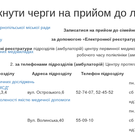
кнути черги на прийом до л
нопільської міської ради
Записатися на прийом до
сімейн
за допомогою «Електронної реєстрату
у
ьні
реєстратур
и
підрозділів (амбулаторій) центру первинної медико-
ьних медзакладах
робочого часу поліклініки (а
2.
за телефон
ами підрозділів (амбулаторій
) Центру протяг
розділу
Адреса підрозділу
Телефон підрозділу
ичних досліджень
пн.
МСД"
,3,4
вул. Острозького,6
52-74-07, 52-45-52
сб
оленості якістю медичної допомоги
нд
пн.
Вул. Волинська,40
55-09-10
сб
нд