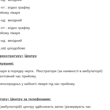
-пт : згідно графіку
ийому лікаря
 -нд: вихідний
-пт : згідно графіку
ийому лікаря
 -нд: вихідний
e.ua) цілодобово
 реєстратуру»
Центру
дуванні:
каря в порядку черги. Реєстратори (за наявності в амбулаторії)
ієнтовний час прийому.
посередньо у кабінеті лікаря під час прийому.
туру» Центру за
телефон
ами
:
(амбулаторій) центру здійснюють запис (резервують час