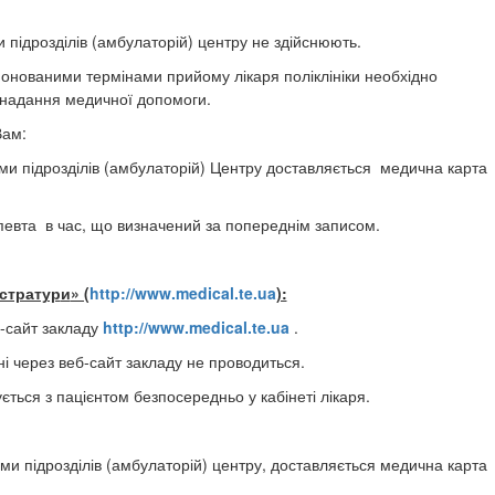
 підрозділів (амбулаторій) центру не здійснюють.
ропонованими термінами прийому лікаря поліклініки необхідно
 надання медичної допомоги.
Вам:
ками підрозділів (амбулаторій) Центру доставляється медична карта
апевта в час, що визначений за попереднім записом.
стратур
и
» (
http://www.
medical.te.ua
):
б-сайт закладу
http://www.
medical.te.ua
.
ні через веб-сайт закладу не проводиться.
ється з пацієнтом безпосередньо у кабінеті лікаря.
ами підрозділів (амбулаторій) центру, доставляється медична карта