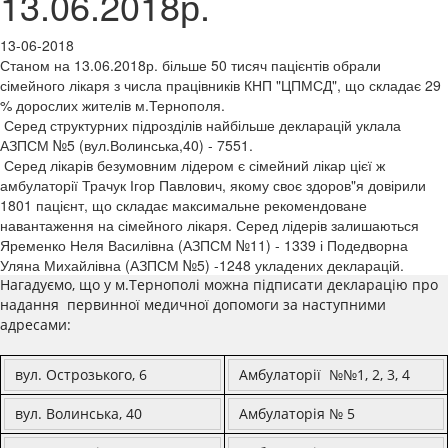
13.06.2018р.
13-06-2018
Станом на 13.06.2018р. більше 50 тисяч пацієнтів обрали
сімейного лікаря з числа працівників КНП "ЦПМСД", що складає 29
% дорослих жителів м.Тернополя.
Серед структурних підрозділів найбільше декларацій уклала
АЗПСМ №5 (вул.Волинська,40) - 7551.
Серед лікарів безумовним лідером є сімейний лікар цієї ж
амбулаторії Трачук Ігор Павлович, якому своє здоров"я довірили
1801 пацієнт, що складає максимальне рекомендоване
навантаження на сімейного лікаря. Серед лідерів залишаються
Яременко Неля Василівна (АЗПСМ №11) - 1339 і Подедворна
Уляна Михайлівна (АЗПСМ №5) -1248 укладених декларацій.
Нагадуємо, що у м.Тернополі можна п
ідписати декларацію про
надання первинної медичної допомоги за наступними
адресами:
вул. Острозького, 6
Амбулаторії №№1, 2, 3, 4
вул. Волинська, 40
Амбулаторія № 5