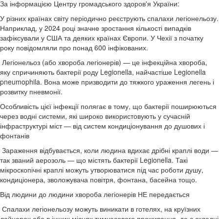
За інформацією Центру громадського здоров'я України:
У різних країнах світу періодично реєструють спалахи легіонельозу.
Наприклад, у 2024 році значне зростання кількості випадків
зафіксували у США та деяких країнах Європи. У Чехії з початку
року повідомляли про понад 600 інфікованих.
Легіонельоз (або хвороба легіонерів) — це інфекційна хвороба,
яку спричиняють бактерії роду Legionella, найчастіше Legionella
pneumophila. Вона може призводити до тяжкого ураження легень і
розвитку пневмонії.
Особливість цієї інфекції полягає в тому, що бактерії поширюються
через водні системи, які широко використовують у сучасній
інфраструктурі міст — від систем кондиціонування до душових і
фонтанів
Зараження відбувається, коли людина вдихає дрібні краплі води —
так званий аерозоль — що містять бактерії Legionella. Такі
мікроскопічні краплі можуть утворюватися під час роботи душу,
кондиціонера, зволожувача повітря, фонтана, басейна тощо.
Від людини до людини хвороба легіонерів НЕ передається
Спалахи легіонельозу можуть виникати в готелях, на круїзних
лайнерах або в інших місцях тимчасового проживання, де є складні