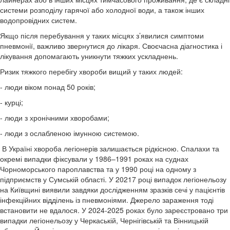
системи розподілу гарячої або холодної води, а також інших
водопровідних систем.
Якщо після перебування у таких місцях з’явилися симптоми
пневмонії, важливо звернутися до лікаря. Своєчасна діагностика і
лікування допомагають уникнути тяжких ускладнень.
Ризик тяжкого перебігу хвороби вищий у таких людей:
- люди віком понад 50 років;
- курці;
- люди з хронічними хворобами;
- люди з ослабленою імунною системою.
В Україні хвороба легіонерів залишається рідкісною. Спалахи та
окремі випадки фіксували у 1986–1991 роках на суднах
Чорноморського пароплавства та у 1990 році на одному з
підприємств у Сумській області. У 20217 році випадок легіонельозу
на Київщині виявили завдяки дослідженням зразків сечі у пацієнтів
інфекційних відділень із пневмоніями. Джерело зараження тоді
встановити не вдалося. У 2024-2025 роках було зареєстровано три
випадки легіонельозу у Черкаській, Чернігівській та Вінницькій